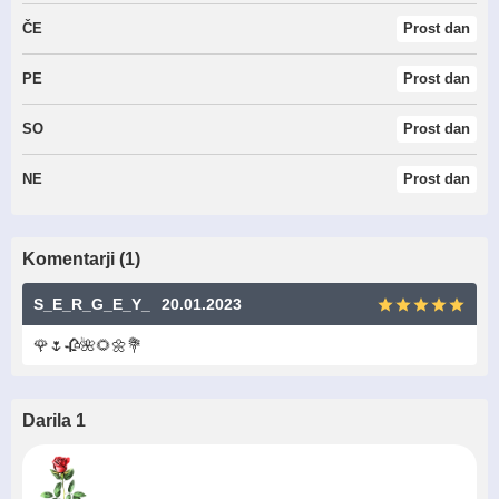
ČE
Prost dan
PE
Prost dan
SO
Prost dan
NE
Prost dan
Komentarji (1)
S_E_R_G_E_Y_
20.01.2023
🌹🌷🥀🌺🌻🌼💐
Darila 1