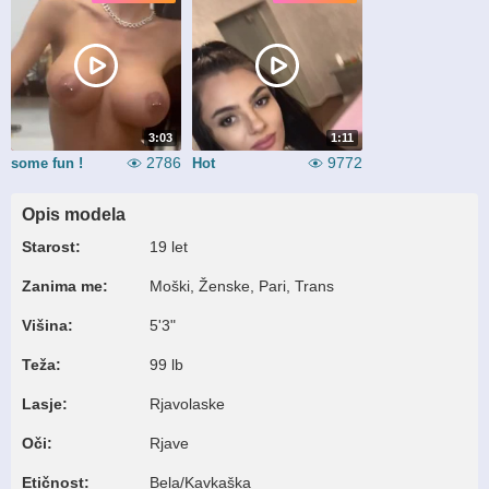
3:03
1:11
2786
9772
some fun !
Hot
Opis modela
Starost:
19 let
Zanima me:
Moški, Ženske, Pari, Trans
Višina:
5'3"
Teža:
99 lb
Lasje:
Rjavolaske
Oči:
Rjave
Etičnost:
Bela/Kavkaška