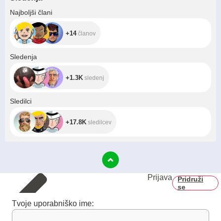
+14
Najboljši člani
+14
članov
+1.3K
Sledenja
+1.3K
sledenj
+17.8K
Sledilci
+17.8K
sledilcev
Prijava
Pridruži
se
Tvoje uporabniško ime: