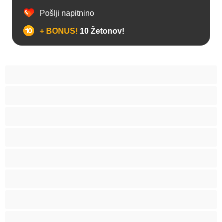
Pošlji napitnino
+ BONUS!
10 Žetonov!
Analno
Arabski
Azijska
Babice
BBW
Belke
Blond
Bondage