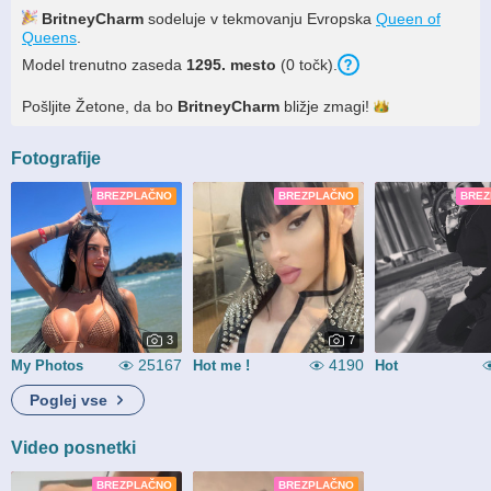
BritneyCharm
sodeluje v tekmovanju Evropska
Queen of
Queens
.
Model trenutno zaseda
1295. mesto
(0 točk).
Pošljite Žetone, da bo
BritneyCharm
bližje
zmagi!
Fotografije
BREZPLAČNO
BREZPLAČNO
BREZ
3
7
25167
4190
My Photos
Hot me !
Hot
Poglej vse
Video posnetki
BREZPLAČNO
BREZPLAČNO