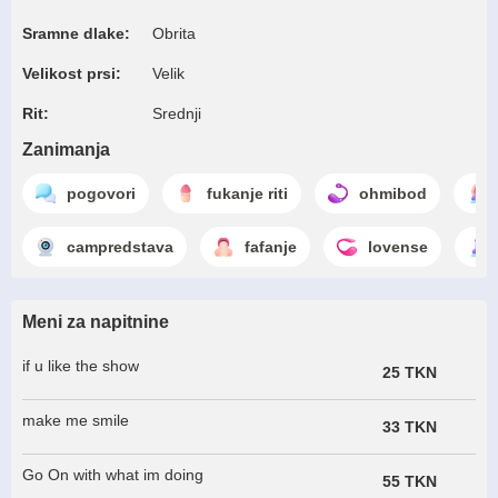
Sramne dlake:
Obrita
Velikost prsi:
Velik
Rit:
Srednji
Zanimanja
pogovori
fukanje riti
ohmibod
campredstava
fafanje
lovense
Meni za napitnine
if u like the show
25 TKN
make me smile
33 TKN
Go On with what im doing
55 TKN