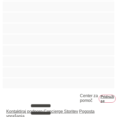
Rjavolaske
Skupinski seks
Srednje oprsje
Velika rit
Veliko oprsje
Zaobljene
Črnke
Študentke
Center za
Pridruži
pomoč
se
Kontaktiraj podporo
Concierge Storitev
Pogosta
vprašanja