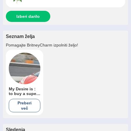
Izberi darilo
Seznam želja
Pomagajte
BritneyCharm
izpolniti željo!
My Desire is :
to buy a super
car
Preberi
več
Sledenja